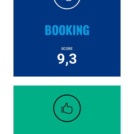
BOOKING
SCORE
9,3
